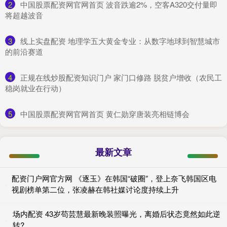
2
​中国股票配资网官网首页 波音跌逾2%，空客A320交付量即
将超越波音
3
​线上实盘配资 地理学五大黄金专业：从数字地球到智慧城市
的前沿赛道
4
​正规在线炒股配资知识门户 家门口修路 脱贫户增收（农民工
稳岗就业在行动）
5
​中国股票配资网官网首页 黄仁勋穿唐装亮相链博会
最新文章
配资门户网官方网 《逐玉》在韩国“破圈”，登上奈飞韩国区电
视剧榜单第二位，张凌赫在韩社媒讨论度持续上升
场内配资 43岁苟芸慧最新晚装照曝光，离婚后状态竟然如此逆
转?