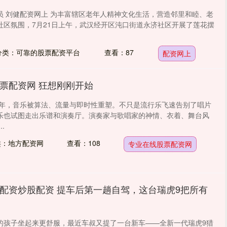
员 刘健配资网上 为丰富辖区老年人精神文化生活，营造邻里和睦、老
社区氛围，7月21日上午，武汉经开区沌口街道永济社区开展了莲花摆
分类：可靠的股票配资平台
查看：87
配资网上
票配资网 狂想刚刚开始
25年，音乐被算法、流量与即时性重塑。不只是流行乐飞速告别了唱片
乐也试图走出乐谱和演奏厅。演奏家与歌唱家的神情、衣着、舞台风
.
类：地方配资网
查看：108
专业在线股票配资网
配资炒股配资 提车后第一趟自驾，这台瑞虎9把所有
的孩子坐起来更舒服，最近车叔又提了一台新车——全新一代瑞虎9猎