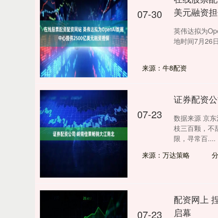
美元融资担
07-30
英伟达拟为Op
地时间7月26
来源：牛8配资
证券配资公
07-23
数据来源 京
枝三百颗，不
限，寻常百....
来源：万达策略
配资网上 
启幕
07-23