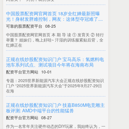
中国股票配资网官网首页 18岁全红婵最新照曝
光！身材发胖难控制，网友：这体型夺冠难了....
可靠的股票配资平台
08-25
中国股票配资网官网首页 本 期 导 读 ① 发育关 ② 转行
举重？ 姐妹们，晚上好哇~ 汗湿的训练服紧贴后背，全
红婵正在
正规在线炒股配资知识门户 宝马高乐：氢燃料电
池车系列试点、测试项目今年将在海南布局
配资平台官方网站
10-01
专题：2025世界新能源汽车大会正规在线炒股配资知识
门户 “2025世界新能源汽车大会”于2025年9月27-29日
在海
正规在线炒股配资知识门户 技嘉B850M电竞雕主
板评测: AMD中端平台的性能猛兽
配资平台官方网站
08-27
作为一名常年关注硬件动态的DIY玩家，我始终认为，一