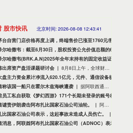
时 股市快讯
北京时间:
2026-08-08 12:43:43
飞天茅台自营门店价格再度上调，终端售价已涨至1760元/瓶
有消
伯克希尔哈撒韦：截至6月30日，股权投资公允价值总额的66%集中在美国运通、苹果、美国银行、Alphabet及可口可乐这五家公司。
伯克希
1134.24
创业板指
35
11.37
1.01%
伯克希尔哈撒韦(BRK.A.N)2025年全年末持有的固定收益证券投资公允价值达170.34亿美元，其中，对美债、外国债券、企业债券的投资公允价值分别为30.02亿美元，126.68亿美元，13.64亿美元。
伯克希
伟出席资产盘活课题研讨会
8月8日上午，全球财富管理论坛在京召开“地方国有存量资产盘活进展、难点与策略”课题研讨会，楼继伟出席会议并做总结发言。楼继伟在发言中表示，盘活国有资产既是近期的当务之急，也是一项长期性的战略任务。当前我国GDP平减指数阶段性承压走低，财政维持紧平衡格局的压力持续攀升；我国税收结构以间接税为主体，税收收入增速显著弱于名义GDP增速，财政内生增收动能受限。叠加土地财政收入大幅收缩，地方隐性债务化解、长期限国债常态化发行带来的利息支出刚性上涨，收支两端压力持续凸显。综合多重现实约束来看，国有存量资产盘活并非短期应急手段，而是一项需要常态化、长效化推进的重点工作。（全球财富管理论坛）
本周大盘主力资金累计净流入620.1亿元，元件、通信设备板块净流入居前，个股工业富联、天孚通信净流入最多。
本周
酋称该国一船只在霍尔木兹海峡遭袭
据阿联酋通讯社8月8日报道，阿布扎比国家石油公司证实，该公司一艘船只当天凌晨在通过霍尔木兹海峡时遭导弹袭击。阿布扎比国家石油公司说，袭击未造成人员受伤，目前局面可控。该公司并未提供遭袭船只具体类型、导弹来源以及船只受损情况等更多细节。（新华社）
网易前员工私自获取《梦幻西游》171个长期未登录的账号权限，4年获利173万元，获刑3年
8月
酋谴责伊朗袭击阿布扎比国家石油公司油轮。
阿联酋谴责伊朗袭击阿布扎比国家石油公司油轮。
扎比国家石油公司表示，这起事故未造成人员伤亡。
阿布扎比
阿联酋消息，阿联酋阿布扎比国家石油公司（ADNOC）表示，周六早些时候，其一艘船只在通过霍尔木兹海峡时遭导弹袭击，目前局势已得到控制。
阿联