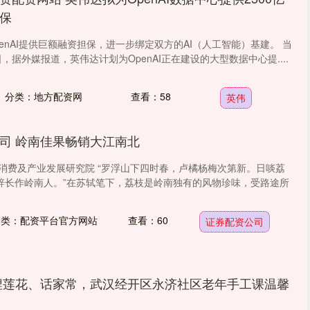
保
enAI提供巨额融资担保，进一步绑定双方的AI（人工智能）基建。 当
日，据外媒报道，英伟达计划为OpenAI正在建设的大型数据中心提....
分类：地方配资网
查看：58
英伟
司 岭南佳果畅销大江南北
东消费及产业发展研究院 “罗浮山下四时春，卢橘杨梅次第新。日啖荔
辞长作岭南人。”在苏轼笔下，荔枝是岭南独有的风物珍味，受路途所
分类：配资平台官方网站
查看：60
证券配资公司
捏莲花、话家常，武汉经开区永济社区老年手工课温馨