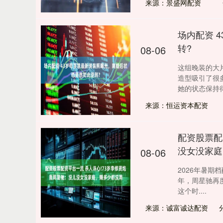
来源：景盛网配资
场内配资 
转?
08-06
这组晚装的大
造型吸引了很
她的状态保持得.
来源：恒运资本配资
配资股票配
没女没家庭
08-06
2026年暑期
年，周星驰再
这个时....
来源：诚富诚达配资