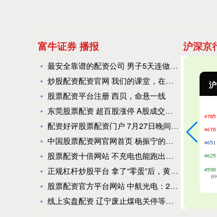
富牛证券 播报
沪深京
最安全靠谱的配资公司 男子5天连做5台手术 网友：在长痛和短
炒股配资配资官网 我们的课堂，在冰上
深证成指
14311.01
沪
200.89
1.42%
股票配资平台注册 西贝，命悬一线
东莞股票配资 超百股涨停 A股成交额再破3万亿 光伏概念领涨
配资好评股票配资门户 7月27日晚间央视新闻联播要闻集锦
中国股票配资网官网首页 杨振宁的父亲杨武之：破格提拔华罗庚为
股票配资十倍网站 不充电也能跑出超低油耗，长安蓝鲸超擎混动用
正规杠杆炒股平台 拿了“零蛋”后，黄仁勋意难平
股票配资官方平台网站 中航光电：2025年净利润21.24亿
线上实盘配资 辽宁废止煤电关停等容量替代风电政策