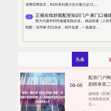
资网官网首页，A320系列累计交付量已达12,....
3
图为乌厦村村民修建茶园步道。 姚晶权摄（人民
制图：张丹峰 烈日炎炎，枝叶低垂，一条建设....
头条
配资门户网
剧榜单第二
08-06
据韩国《亚洲
市场热度走高，
泛....