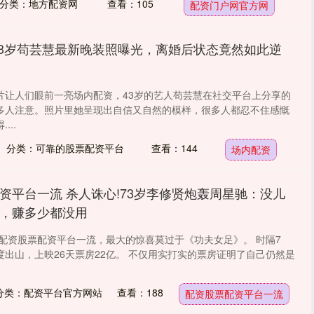
分类：地方配资网
查看：105
配资门户网官方网
43岁苟芸慧最新晚装照曝光，离婚后状态竟然如此逆
片让人们眼前一亮场内配资，43岁的艺人苟芸慧在社交平台上分享的
多人注意。照片里她呈现出自信又自然的模样，很多人都忍不住感慨
...
分类：可靠的股票配资平台
查看：144
场内配资
资平台一流 杀人诛心!73岁李修贤炮轰周星驰：没儿
，赚多少都没用
档配资股票配资平台一流，最大的惊喜莫过于《功夫女足》。 时隔7
度出山，上映26天票房22亿。 不仅用实打实的票房证明了自己仍然是
分类：配资平台官方网站
查看：188
配资股票配资平台一流