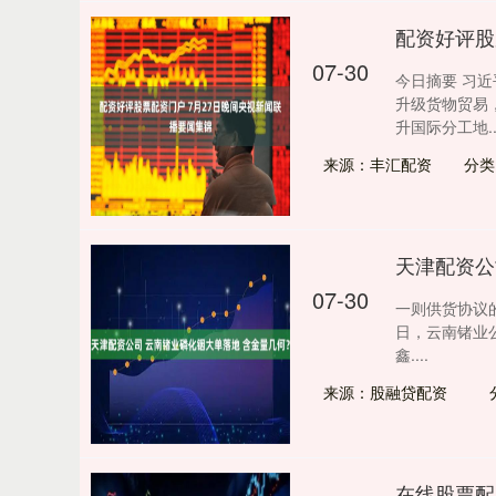
配资好评股
07-30
今日摘要 习
升级货物贸易
升国际分工地...
来源：丰汇配资
分类
天津配资公
07-30
一则供货协议的
日，云南锗业
鑫....
来源：股融贷配资
在线股票配