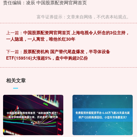
责任编辑：凌辰 中国股票配资网官网首页
富牛证券提示：文章来自网络，不代表本站观点。
上一篇：
中国股票配资网官网首页 上海电视令人怀念的3位主持，
一人隐退，一人离世，唯他长红30年
下一篇：
股票配资机构 国产替代尾盘爆发，半导体设备
ETF(159516)大涨超5%，盘中申购超2亿份
相关文章