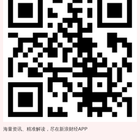
海量资讯、精准解读，尽在新浪财经APP