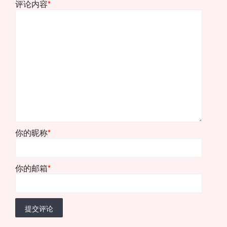
评论内容
*
你的昵称
*
你的邮箱
*
提交评论